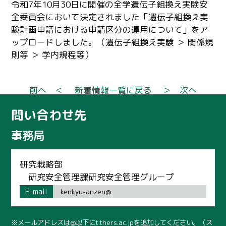
令和7年10月30日に開催の全学遺伝子組換え実験安
全委員会において決定されました「遺伝子組換え実
験計画申請における申請区分の運用について」をア
ップロードしました。（遺伝子組換え実験 ＞ 関係規
則等 ＞ 学内規程等）
前へ ＜
新着情報一覧に戻る
＞ 次へ
問い合わせ先
事務局
研究戦略部
研究安全管理課研究安全管理グループ
E-mail
kenkyu-anzen@
※メールアドレスは@以下にt.thers.ac.jpを追加してください。（ス