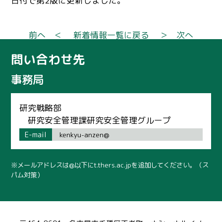
日付で第2版に更新しました。
前へ ＜
新着情報一覧に戻る
＞ 次へ
問い合わせ先
事務局
研究戦略部
研究安全管理課研究安全管理グループ
E-mail
kenkyu-anzen@
※メールアドレスは@以下にt.thers.ac.jpを追加してください。（ス
パム対策）