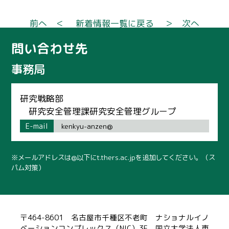
前へ ＜
新着情報一覧に戻る
＞ 次へ
問い合わせ先
事務局
研究戦略部
研究安全管理課研究安全管理グループ
E-mail
kenkyu-anzen@
※メールアドレスは@以下にt.thers.ac.jpを追加してください。（ス
パム対策）
〒464-8601 名古屋市千種区不老町 ナショナルイノ
ベーションコンプレックス（NIC）3F 国立大学法人東