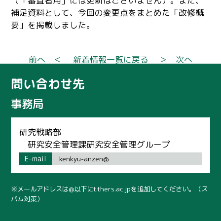
（「審査者用」には更新はございません）。また、
補足資料として、今回の変更点をまとめた「改修概
要」を掲載しました。
前へ ＜
新着情報一覧に戻る
＞ 次へ
問い合わせ先
事務局
研究戦略部
研究安全管理課研究安全管理グループ
E-mail
kenkyu-anzen@
※メールアドレスは@以下にt.thers.ac.jpを追加してください。（ス
パム対策）