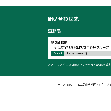
問い合わせ先
事務局
研究戦略部
研究安全管理課研究安全管理グループ
E-mail
kenkyu-anzen@
※メールアドレスは@以下にt.thers.ac.j
〒464-8601 名古屋市千種区不老町