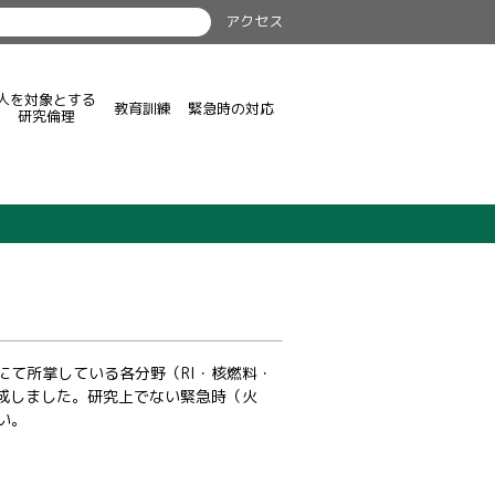
アクセス
人を対象とする
教育訓練
緊急時の対応
研究倫理
て所掌している各分野（RI・核燃料・
成しました。研究上でない緊急時（火
い。