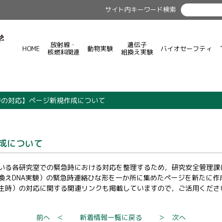
サイト内キーワード検索
放射線・
遺伝子
HOME
動物実験
バイオセーフティ
核燃料関連
組換え実験
時の対応】ページ新規作成について
成について
いる各研究室での緊急時における対応を整理するため，研究安全管理課に
換えDNA実験）の緊急時連絡ひな形を一か所に集めたページを新たに作
生時）の対応に関する関連リンクも掲載していますので，ご活用くださ
前へ ＜
新着情報一覧に戻る
＞ 次へ